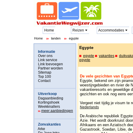
Home
Reizen
Accommodaties
Home
landen
egypte
Egypte
Informatie
Over ons
egypte
vakanties
duikvaka
Link service
egypte
Link toevoegen
Partner worden
Sitemap
De vele gezichten van Egypt
Top 100
Egypte, bekend om zijn pirami
Contact
woestijngebieden en rivier de 
vakantieresorts en geweldige d
Uitverkoop
gezichten en ook nog eens een
Dagaanbieding
Kortingshoek
Vergeet niet tijdig je visum te 
Weekknallers
Nederlands
meer aanbiedingen
De Arabische republiek Egypte 
Azie. Het wordt doorkruist door
Zonvakanties
Afrikaans en een Aziatisch dee
Arke
Gazastrook, Soedan, Libie, de