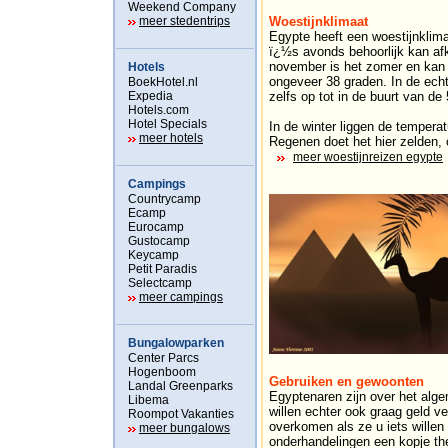
Weekend Company
meer stedentrips
Woestijnklimaat
Egypte heeft een woestijnklima
ï¿½s avonds behoorlijk kan afk
november is het zomer en kan
Hotels
ongeveer 38 graden. In de ech
BoekHotel.nl
Expedia
zelfs op tot in de buurt van de
Hotels.com
Hotel Specials
In de winter liggen de tempera
meer hotels
Regenen doet het hier zelden, oo
meer woestijnreizen egypte
Campings
Countrycamp
Ecamp
Eurocamp
Gustocamp
Keycamp
Petit Paradis
Selectcamp
meer campings
Bungalowparken
Center Parcs
Hogenboom
Gebruiken en gewoonten
Landal Greenparks
Egyptenaren zijn over het alge
Libema
willen echter ook graag geld 
Roompot Vakanties
overkomen als ze u iets willen
meer bungalows
onderhandelingen een kopje the