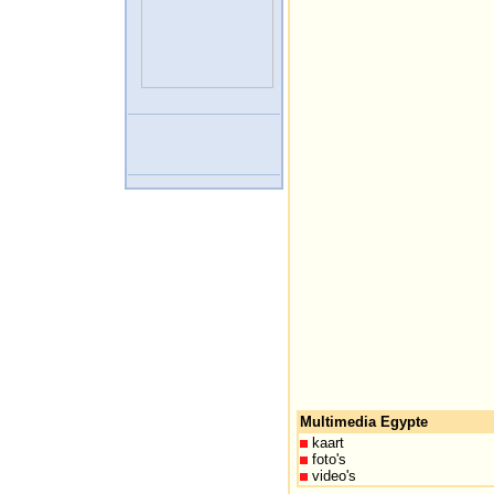
Multimedia Egypte
kaart
foto's
video's