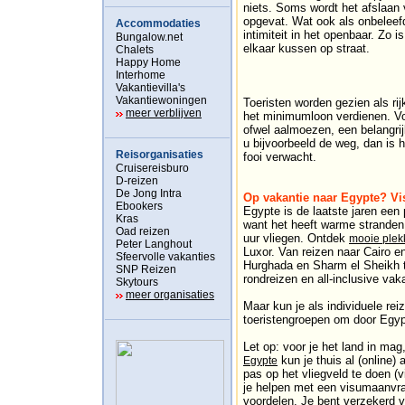
niets. Soms wordt het afslaan 
opgevat. Wat ook als onbeleef
Accommodaties
intimiteit in het openbaar. Zo 
Bungalow.net
elkaar kussen op straat.
Chalets
Happy Home
Interhome
Vakantievilla's
Vakantiewoningen
Toeristen worden gezien als ri
meer verblijven
het minimumloon verdienen. Vo
ofwel aalmoezen, een belangri
u bijvoorbeeld de weg, dan is h
Reisorganisaties
fooi verwacht.
Cruisereisburo
D-reizen
De Jong Intra
Op vakantie naar Egypte? Vi
Ebookers
Egypte is de laatste jaren een
Kras
want het heeft warme stranden,
Oad reizen
uur vliegen. Ontdek
mooie plek
Peter Langhout
Luxor. Van reizen naar Cairo e
Sfeervolle vakanties
Hurghada en Sharm el Sheikh t
SNP Reizen
rondreizen en all-inclusive vak
Skytours
meer organisaties
Maar kun je als individuele rei
toeristengroepen om door Egy
Let op: voor je het land in ma
kun je thuis al (online)
Egypte
pas op het vliegveld te doen (v
je helpen met een visumaanvra
voordelen. Je bent verzekerd 