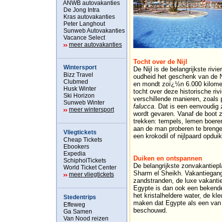
ANWB autovakanties
De Jong Intra
Kras autovakanties
Peter Langhout
Sunweb Autovakanties
Vacance Select
meer autovakanties
Tocht over de Nijl
Wintersport
De Nijl is de belangrijkste riv
Bizz Travel
oudheid het geschenk van de Ni
Clubmed
en mondt zoï¿½n 6.000 kilomet
Husk Winter
tocht over deze historische rivi
Ski Horizon
verschillende manieren, zoals 
Sunweb Winter
falucca
. Dat is een eenvoudig 
meer wintersport
wordt gevaren. Vanaf de boot z
trekken: tempels, lemen boer
aan de man proberen te brenge
Vliegtickets
een krokodil of nijlpaard opdui
Cheap Tickets
Ebookers
Expedia
Duiken en ontspannen
SchipholTickets
De belangrijkste zonvakantiep
World Ticket Center
Sharm el Sheikh. Vakantiegang
meer vliegtickets
zandstranden, de luxe vakantie
Egypte is dan ook een bekende
het kristalheldere water, de kle
Stedentrips
maken dat Egypte als een van 
Effeweg
beschouwd.
Ga Samen
Van Nood reizen