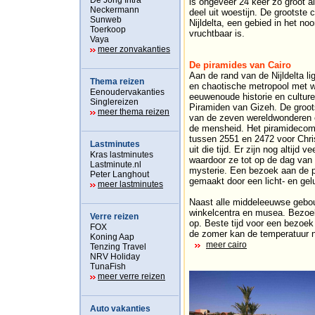
De Jong Intra
is ongeveer 24 keer zo groot a
Neckermann
deel uit woestijn. De grootste 
Sunweb
Nijldelta, een gebied in het n
Toerkoop
vruchtbaar is.
Vaya
meer zonvakanties
De piramides van Cairo
Aan de rand van de Nijldelta li
Thema reizen
en chaotische metropool met we
Eenoudervakanties
eeuwenoude historie en culture
Singlereizen
Piramiden van Gizeh. De groot
meer thema reizen
van de zeven wereldwonderen 
de mensheid. Het piramidecompl
tussen 2551 en 2472 voor Chri
Lastminutes
uit die tijd. Er zijn nog altijd
Kras lastminutes
waardoor ze tot op de dag van
Lastminute.nl
mysterie. Een bezoek aan de p
Peter Langhout
gemaakt door een licht- en gel
meer lastminutes
Naast alle middeleeuwse gebo
winkelcentra en musea. Bezoek
Verre reizen
op. Beste tijd voor een bezoek 
FOX
de zomer kan de temperatuur n
Koning Aap
meer cairo
Tenzing Travel
NRV Holiday
TunaFish
meer verre reizen
Auto vakanties