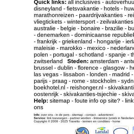
Quick links:
all inclusives
-
autoverhuu
disneyland
-
fietsvakantie
-
hotels
-
huw
marathonreizen
-
paardrijvakanties
-
re
vliegtickets
-
wintersport
-
zeilvakanties
australie
-
belgie
-
bonaire
-
brazilie
-
bu
-
denemarken
-
dominicaanse republie
-
frankrijk
-
griekenland
-
hongarije
-
ier
maleisie
-
marokko
-
mexico
-
nederlan
polen
-
portugal
-
schotland
-
spanje
-
t
zwitserland
Steden:
amsterdam
-
ant
brussel
-
dublin
-
florence
-
glasgow
-
h
las vegas
-
lissabon
-
londen
-
madrid
parijs
-
praag
-
rome
-
stockholm
-
sydn
boekhotel.nl
-
reishonger.nl
-
skivakanti
oostenrijk
-
skivakanties-tsjechie
-
skiv
Help:
sitemap
-
foute info op site?
-
lin
ons
Info:
over ons
-
in de pers
-
sitemap
-
contact
-
adverteren
Service:
link toevoegen
-
partner worden
-
linkservice (uniek in Nederlan
Copyright © 2008 - 2025
Travelto
-
termen en condities
-
home